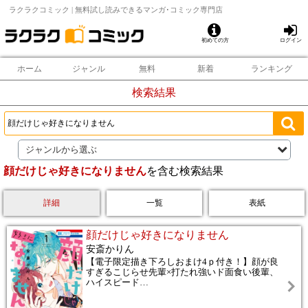
ラクラクコミック | 無料試し読みできるマンガ･コミック専門店
初めての方
ログイン
ホーム
ジャンル
無料
新着
ランキング
検索結果
ジャンルから選ぶ
顔だけじゃ好きになりません
を含む検索結果
詳細
一覧
表紙
顔だけじゃ好きになりません
安斎かりん
【電子限定描き下ろしおまけ4ｐ付き！】顔が良
すぎるこじらせ先輩×打たれ強いド面食い後輩、
ハイスピード
…