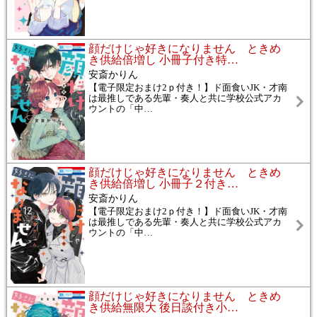
顔だけじゃ好きになりません ときめ
き供給倍増し 小冊子付き特
…
安斎かりん
【電子限定おまけ2ｐ付き！】ド面食いJK・才南
は最推しである先輩・奏人と共に学校公式アカ
ウントの「中
…
顔だけじゃ好きになりません ときめ
き供給倍増し 小冊子２付き
…
安斎かりん
【電子限定おまけ2ｐ付き！】ド面食いJK・才南
は最推しである先輩・奏人と共に学校公式アカ
ウントの「中
…
顔だけじゃ好きになりません ときめ
き供給無限大 後日談付き小
…