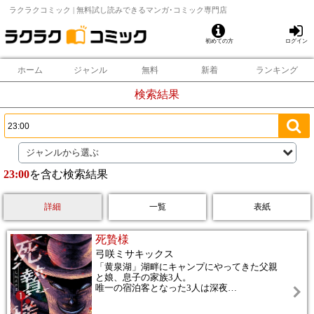
ラクラクコミック | 無料試し読みできるマンガ･コミック専門店
初めての方
ログイン
ホーム
ジャンル
無料
新着
ランキング
検索結果
ジャンルから選ぶ
23:00
を含む検索結果
詳細
一覧
表紙
死贄様
弓咲ミサキックス
「黄泉湖」湖畔にキャンプにやってきた父親
と娘、息子の家族3人。
唯一の宿泊客となった3人は深夜
…