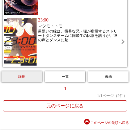
23:00
マツモトトモ
男嫌いの緑は、横暴な兄・猛が所属するストリ
ートダンスチームに同級生の比嘉を誘うが、彼
の声とダンスに魅
…
詳細
一覧
表紙
1
1
/
1
ページ（
2
件）
元のページに戻る
このページの先頭へ戻る