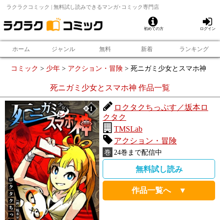
ラクラクコミック | 無料試し読みできるマンガ･コミック専門店
初めての方
ログイン
ホーム
ジャンル
無料
新着
ランキング
コミック
>
少年
>
アクション・冒険
>
死ニガミ少女とスマホ神
死ニガミ少女とスマホ神
作品一覧
ロクタクちっぷす／坂本ロ
クタク
TMSLab
アクション・冒険
巻
24
巻まで配信中
無料試し読み
作品一覧へ ▼