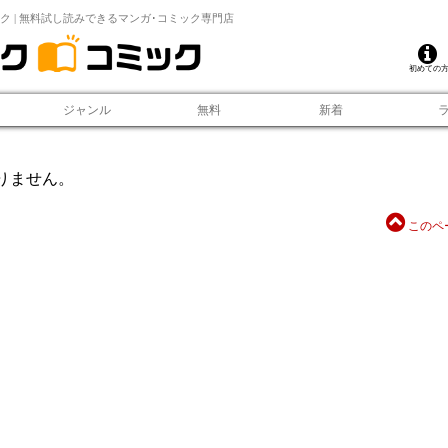
ク | 無料試し読みできるマンガ･コミック専門店
初めての
ジャンル
無料
新着
りません。
このペ